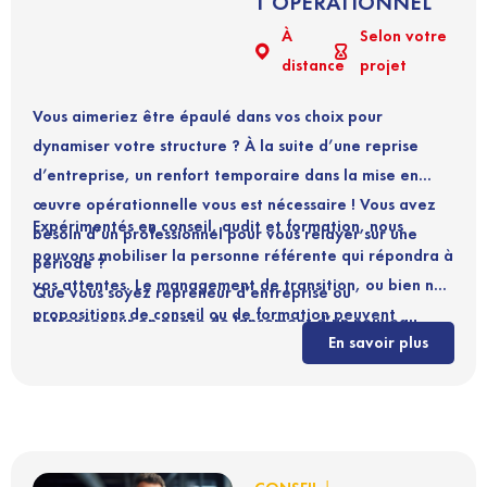
T OPÉRATIONNEL
À
Selon votre
distance
projet
Vous aimeriez être épaulé dans vos choix pour
dynamiser votre structure ? À la suite d’une reprise
d’entreprise, un renfort temporaire dans la mise en
œuvre opérationnelle vous est nécessaire ! Vous avez
Expérimentés en conseil, audit et formation, nous
besoin d’un professionnel pour vous relayer sur une
pouvons mobiliser la personne référente qui répondra à
période ?
vos attentes. Le management de transition, ou bien nos
Que vous soyez repreneur d’entreprise ou
propositions de conseil ou de formation peuvent
entrepreneur en phase de lancement d’un nouveau
En savoir plus
s’adapter précisément à votre situation.
projet, des périodes clefs peuvent se présenter durant
lesquelles vous pourriez faire appel à un expert pour
vous accompagner.