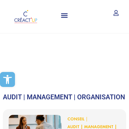
CRÉATION ET REPRISE D’ENTREPRISE
Ouvrir la barre d’outils
AUDIT | MANAGEMENT | ORGANISATION
|
CONSEIL
AUDIT | MANAGEMENT |