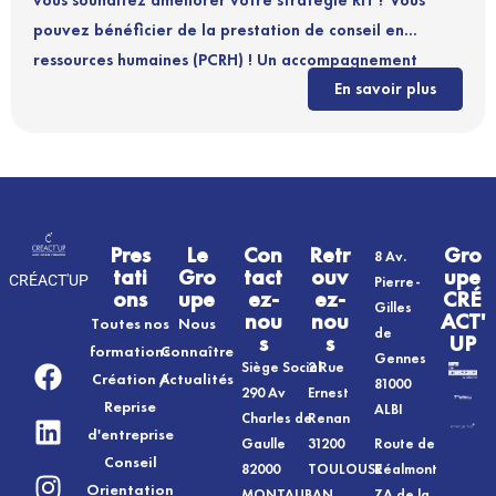
vous souhaitez améliorer votre stratégie RH ? Vous
pouvez bénéficier de la prestation de conseil en
ressources humaines (PCRH) ! Un accompagnement
En savoir plus
personnalisé et adapté pour améliorer la gestion de
vos ressources humaines et une construction d'outils
adaptés selon vos besoins.
Pres
Le
Con
Retr
Gro
8 Av.
tati
Gro
tact
ouv
upe
CRÉACT'UP
Pierre-
ons
upe
ez-
ez-
CRÉ
Gilles
nou
nou
ACT'
Toutes nos
Nous
de
s
s
UP
formations
Connaître
Gennes
Siège Social
2 Rue
Création /
Actualités
81000
290 Av
Ernest
Reprise
ALBI
Charles de
Renan
d'entreprise
Gaulle
31200
Route de
Conseil
82000
TOULOUSE
Réalmont
Orientation
MONTAUBAN
ZA de la