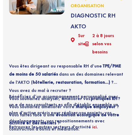
ORGANISATION
DIAGNOSTIC RH
AKTO
Sur
2 à 8 jours
site
selon vos
besoins
Vous êtes dirigeant ou responsable RH d’une
TPE/PME
de moins de 50 salariés
dans un des domaines relevant
de l'AKTO (
hôtellerie, restauration,
f
ormation...)
?
Vous avez du mal à recruter ?
Bénéficiez d’un accompagnement personnalisé avec
Vous souhaitez analyser, améliorer vos
pratiques RH
?
un.e de nos consultants.es afin d'établir ensemble un
Vous souhaitez améliorer votre
Marque employeur
?
plan d’action précis pour réaliser vos projets, vos
Vous faites face à une
évolution écologique de votre
développements, vos repositionnements avec
activité et des métiers
?
Retrouvez les autres secteurs d'activité
ici
.
construction d'outils et médiation.