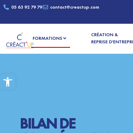
05 63 92 79 79
contact@creactup.com
CRÉATION &
FORMATIONS
REPRISE D'ENTREPR
Ouvrir la barre d’outils
BILAN DE