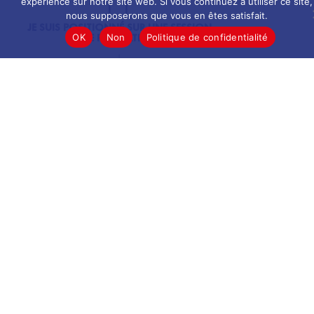
expérience sur notre site web. Si vous continuez à utiliser ce site,
nous supposerons que vous en êtes satisfait.
JE SUIS POSITIONNÉ SUR UNE SESSION
DE FORMATION
OK
Non
Politique de confidentialité
JE MONTE EN COMPÉTENCES ET
CONSOLIDE MON PROJET