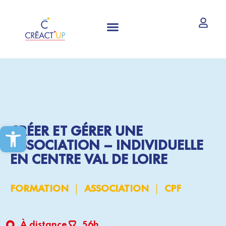
CRÉATION ET REPRISE D’ENTREPRISE
Ouvrir la barre d’outils
CRÉER ET GÉRER UNE
ASSOCIATION – INDIVIDUELLE
EN CENTRE VAL DE LOIRE
|
|
FORMATION
ASSOCIATION
CPF
À distance
56h