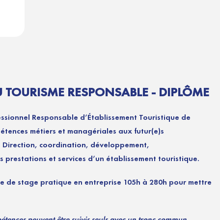
TOURISME RESPONSABLE - DIPLÔME
fessionnel Responsable d’Établissement Touristique de
étences métiers et managériales aux futur(e)s
: Direction, coordination, développement,
 prestations et services d’un établissement touristique.
e de stage pratique en entreprise 105h à 280h pour mettre
pétences peuvent être suivis seuls avec un tronc commun.