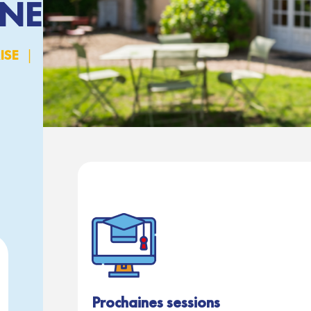
INE
|
ISE
Prochaines sessions