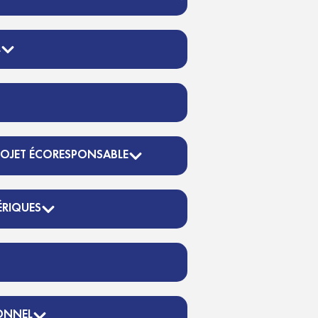
L
OJET ÉCORESPONSABLE
RIQUES
IONNEL