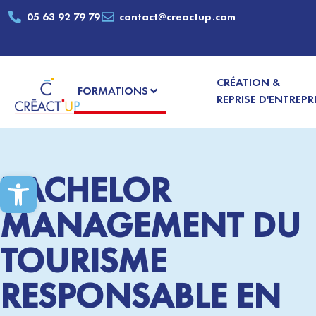
05 63 92 79 79
contact@creactup.com
CRÉATION &
FORMATIONS
REPRISE D'ENTREPR
BACHELOR
Ouvrir la barre d’outils
MANAGEMENT DU
TOURISME
RESPONSABLE EN