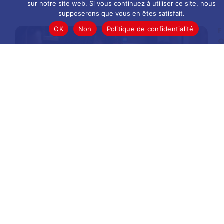
sur notre site web. Si vous continuez à utiliser ce site, nous
supposerons que vous en êtes satisfait.
OK
Non
Politique de confidentialité
F
R
A
T
I
N
|
C
U
N
I
C
A