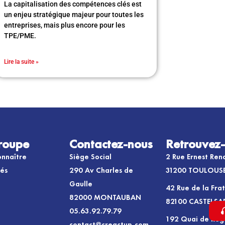
La capitalisation des compétences clés est
un enjeu stratégique majeur pour toutes les
entreprises, mais plus encore pour les
TPE/PME.
Lire la suite »
roupe
Contactez-nous
Retrouvez
nnaître
Siège Social
2 Rue Ernest Ren
tés
290 Av Charles de
31200 TOULOUS
Gaulle
42 Rue de la Fra
82000 MONTAUBAN
82100 CASTELSA
05.63.92.79.79
192 Quai de Reg
contact@creactup.com