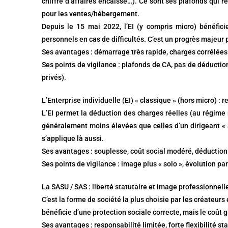
chiffre d’affaires encaissé…). Ce sont ses plafonds qui re
pour les ventes/hébergement.
Depuis le 15 mai 2022, l’EI (y compris micro) bénéfic
personnels en cas de difficultés. C’est un progrès majeur p
Ses avantages : démarrage très rapide, charges corrélées 
Ses points de vigilance : plafonds de CA, pas de déductio
privés).
L’Enterprise individuelle (EI) « classique » (hors micro) : 
L’EI permet la déduction des charges réelles (au régime ré
généralement moins élevées que celles d’un dirigeant « a
s’applique là aussi.
Ses avantages : souplesse, coût social modéré, déduction
Ses points de vigilance : image plus « solo », évolution p
La SASU / SAS : liberté statutaire et image professionnel
C’est la forme de société la plus choisie par les créateurs 
bénéficie d’une protection sociale correcte, mais le coût g
Ses avantages : responsabilité limitée, forte flexibilité s