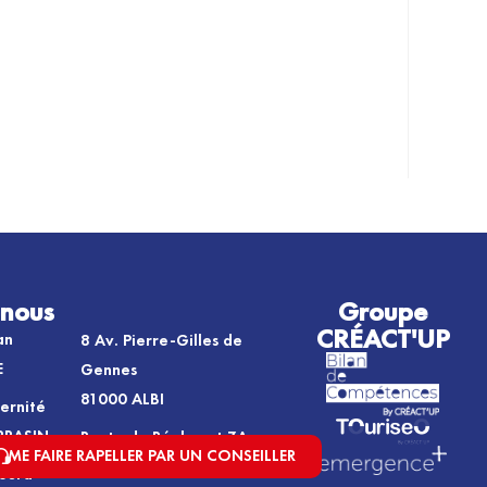
-nous
Groupe
CRÉACT'UP
an
8 Av. Pierre-Gilles de
E
Gennes
81000 ALBI
ternité
RRASIN
Route de Réalmont ZA
ME FAIRE RAPELLER PAR UN CONSEILLER
de la Molière
ourd