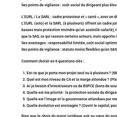
Ses points de vigilance : coût social du dirigeant plus él
L’EURL / La SARL : cadre protecteur et « carré », avec un d
L’EURL (solo) et la SARL (à plusieurs) offrent un cadre ju
basses mais protection moindre qu’un assimilé-salarié), ta
que la SAS, ce qui rassure certains acteurs, mais apporte
Ses avantages : responsabilité limitée, coût social opti
Ses points de vigilance : statuts moins flexibles qu’en SAS
Comment choisir en 6 questions clés :
Est-ce que je porte mon projet seul ou à plusieurs ? 
Quel est mon niveau de CA et la marge attendue ? (Plafo
Ai-je besoin d’investisseurs ou de BSPCE (bons de sous
Quelle est ma priorité : la protection sociale du dirige
Quelle est l’image et la gouvernance attendues par me
Quelle évolution est envisagée ? (Ouvrir le capital, pact
Bien que le choix du statut juridique soit au cœur du proje