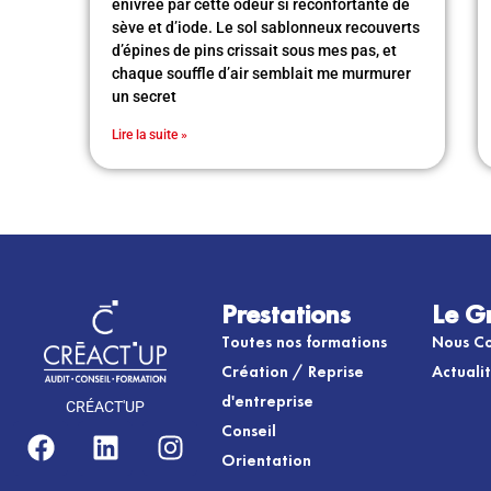
enivrée par cette odeur si réconfortante de
sève et d’iode. Le sol sablonneux recouverts
d’épines de pins crissait sous mes pas, et
chaque souffle d’air semblait me murmurer
un secret
Lire la suite »
Prestations
Le G
Toutes nos formations
Nous Co
Création / Reprise
Actuali
d'entreprise
CRÉACT'UP
Conseil
Orientation