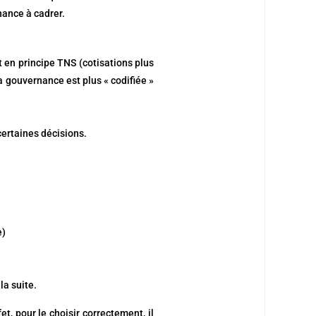
nance à cadrer.
t en principe TNS (cotisations plus
a gouvernance est plus « codifiée »
certaines décisions.
e)
la suite.
et, pour le choisir correctement, il