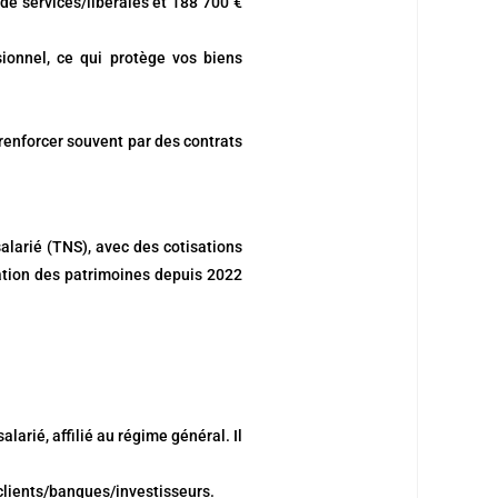
 de services/libérales et 188 700 €
ionnel, ce qui protège vos biens
 renforcer souvent par des contrats
salarié (TNS), avec des cotisations
ration des patrimoines depuis 2022
larié, affilié au régime général. Il
s clients/banques/investisseurs.