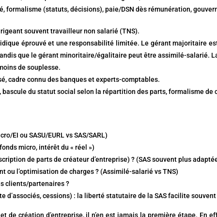
evé, formalisme (statuts, décisions), paie/DSN dès rémunération, gouver
irigeant souvent travailleur non salarié (TNS).
ridique éprouvé et une responsabilité limitée. Le gérant majoritaire es
ndis que le gérant minoritaire/égalitaire peut être assimilé-salarié. L
 moins de souplesse.
misé, cadre connu des banques et experts-comptables.
, bascule du statut social selon la répartition des parts, formalisme de 
(Micro/EI ou SASU/EURL vs SAS/SARL)
nds micro, intérêt du « réel »)
cription de parts de créateur d’entreprise) ? (SAS souvent plus adapté
ant ou l’optimisation de charges ? (Assimilé-salarié vs TNS)
s clients/partenaires ?
e d’associés, cessions) : la liberté statutaire de la SAS facilite souvent 
t de création d’entreprise, il n’en est jamais la première étape. En eff