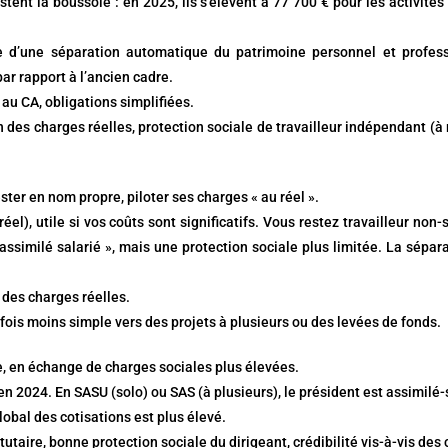
stent la boussole : en 2025, ils s’élèvent à 77 700 € pour les activités
ie d’une séparation automatique du patrimoine personnel et profess
ar rapport à l’ancien cadre.
au CA, obligations simplifiées.
n des charges réelles, protection sociale de travailleur indépendant (à
rester en nom propre, piloter ses charges « au réel ».
el), utile si vos coûts sont significatifs. Vous restez travailleur non-
ssimilé salarié », mais une protection sociale plus limitée. La sépa
 des charges réelles.
arfois moins simple vers des projets à plusieurs ou des levées de fonds.
le, en échange de charges sociales plus élevées.
en 2024. En SASU (solo) ou SAS (à plusieurs), le président est assimilé-sa
lobal des cotisations est plus élevé.
tatutaire, bonne protection sociale du dirigeant, crédibilité vis-à-vis de