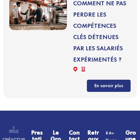
COMMENT NE PAS
PERDRE LES
COMPÉTENCES
CLÉS DÉTENUES
PAR LES SALARIÉS
EXPÉRIMENTÉS ?
En savoir plus
Pres
Le
Con
Retr
Gro
8 Av.
tati
Gro
tact
ouv
upe
CRÉACT'UP