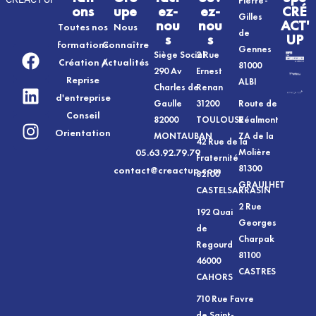
Pierre-
ons
upe
ez-
ez-
CRÉ
Gilles
nou
nou
ACT'
Toutes nos
Nous
de
s
s
UP
formations
Connaître
Gennes
Siège Social
2 Rue
Création /
Actualités
81000
290 Av
Ernest
Reprise
ALBI
Charles de
Renan
d'entreprise
Gaulle
31200
Route de
Conseil
82000
TOULOUSE
Réalmont
Orientation
MONTAUBAN
ZA de la
42 Rue de la
05.63.92.79.79
Molière
Fraternité
81300
contact@creactup.com
82100
GRAULHET
CASTELSARRASIN
2 Rue
192 Quai
Georges
de
Charpak
Regourd
81100
46000
CASTRES
CAHORS
710 Rue Favre
de Saint-